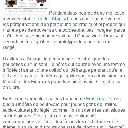
Pendant deux heures d'une mollesse
invraisemblable,
Cédric Klapisch
nous conte poussivement
les pérégrinations d'un petit jeune homme falot et propret qui
n'arrête pas de trouver sa vie
bordelique
, pas "rangée" parce
qu'il... ben justement on ne sait pas ! Car sa vie est tout sauf
désordonnée et qu’il est le prototype du jeune homme
rangé.
D'ailleurs à l'image du personnage, les plus grandes
péripéties du film sont : le héros qui couche avec une femme
infidèle ; l'amant d'une colloc' qui débarque pendant qu'elle
est avec un autre ; le héros qui quitte son job administratif au
Ministère des Finances pour devenir écrivain. C’est dire si
on vibre.
Bref, même aromatisé au très bobohème
Erasmus
, ce n'est
que du théâtre de boulevard pour jeunes gens de "milieu
socio-culturel privilégié" comme l' on dit dans les statistiques
sociologiques. C'est plein de bons sentiments
communautaires et l'on a droit à tous les clichetons sur le
thème, jusqu'à un discours chaussé de plomb sur "l'identité".