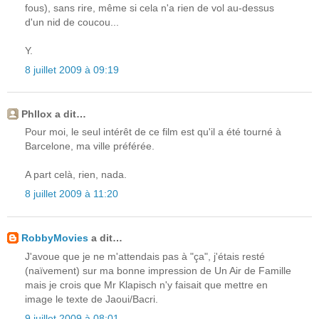
fous), sans rire, même si cela n'a rien de vol au-dessus
d'un nid de coucou...
Y.
8 juillet 2009 à 09:19
Phllox a dit…
Pour moi, le seul intérêt de ce film est qu'il a été tourné à
Barcelone, ma ville préférée.
A part celà, rien, nada.
8 juillet 2009 à 11:20
RobbyMovies
a dit…
J'avoue que je ne m'attendais pas à "ça", j'étais resté
(naïvement) sur ma bonne impression de Un Air de Famille
mais je crois que Mr Klapisch n'y faisait que mettre en
image le texte de Jaoui/Bacri.
9 juillet 2009 à 08:01