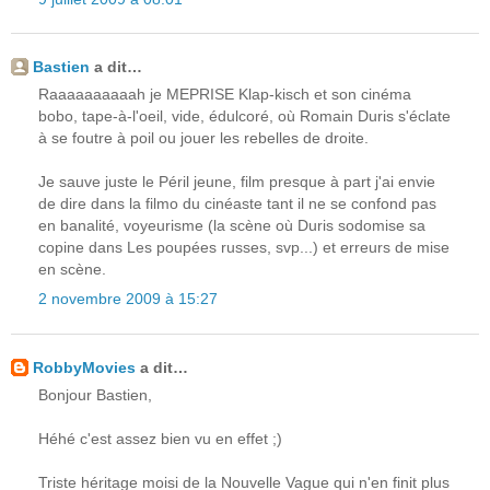
Bastien
a dit…
Raaaaaaaaaah je MEPRISE Klap-kisch et son cinéma
bobo, tape-à-l'oeil, vide, édulcoré, où Romain Duris s'éclate
à se foutre à poil ou jouer les rebelles de droite.
Je sauve juste le Péril jeune, film presque à part j'ai envie
de dire dans la filmo du cinéaste tant il ne se confond pas
en banalité, voyeurisme (la scène où Duris sodomise sa
copine dans Les poupées russes, svp...) et erreurs de mise
en scène.
2 novembre 2009 à 15:27
RobbyMovies
a dit…
Bonjour Bastien,
Héhé c'est assez bien vu en effet ;)
Triste héritage moisi de la Nouvelle Vague qui n'en finit plus