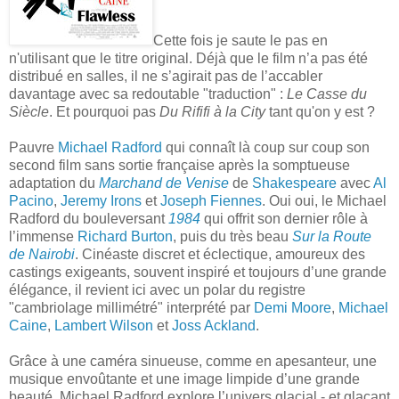
Cette fois je saute le pas en
n'utilisant que le titre original. Déjà que le film n’a pas été
distribué en salles, il ne s’agirait pas de l’accabler
davantage avec sa redoutable "traduction" :
Le Casse du
Siècle
. Et pourquoi pas
Du Rififi à la City
tant qu'on y est ?
Pauvre
Michael Radford
qui connaît là coup sur coup son
second film sans sortie française après la somptueuse
adaptation du
Marchand de Venise
de
Shakespeare
avec
Al
Pacino
,
Jeremy Irons
et
Joseph Fiennes
. Oui oui, le Michael
Radford du bouleversant
1984
qui offrit son dernier rôle à
l’immense
Richard Burton
, puis du très beau
Sur la Route
de Nairobi
. Cinéaste discret et éclectique, amoureux des
castings exigeants, souvent inspiré et toujours d’une grande
élégance, il revient ici avec un polar du registre
"cambriolage millimétré" interprété par
Demi Moore
,
Michael
Caine
,
Lambert Wilson
et
Joss Ackland
.
Grâce à une caméra sinueuse, comme en apesanteur, une
musique envoûtante et une image limpide d’une grande
beauté, Michael Radford explore l’univers glacial - et glaçant