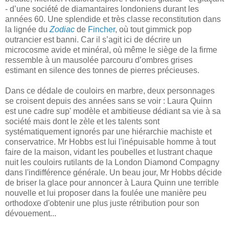
- d’une société de diamantaires londoniens durant les
années 60. Une splendide et très classe reconstitution dans
la lignée du
Zodiac
de
Fincher
, où tout gimmick pop
outrancier est banni. Car il s’agit ici de décrire un
microcosme avide et minéral, où même le siège de la firme
ressemble à un mausolée parcouru d’ombres grises
estimant en silence des tonnes de pierres précieuses.
Dans ce dédale de couloirs en marbre, deux personnages
se croisent depuis des années sans se voir : Laura Quinn
est une cadre sup' modèle et ambitieuse dédiant sa vie à sa
société mais dont le zèle et les talents sont
systématiquement ignorés par une hiérarchie machiste et
conservatrice. Mr Hobbs est lui l'inépuisable homme à tout
faire de la maison, vidant les poubelles et lustrant chaque
nuit les couloirs rutilants de la London Diamond Compagny
dans l'indifférence générale. Un beau jour, Mr Hobbs décide
de briser la glace pour annoncer à Laura Quinn une terrible
nouvelle et lui proposer dans la foulée une manière peu
orthodoxe d'obtenir une plus juste rétribution pour son
dévouement...