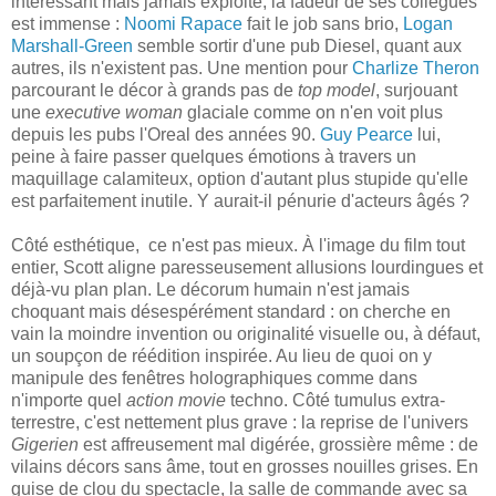
intéressant mais jamais exploité, la fadeur de ses collègues
est immense :
Noomi Rapace
fait le job sans brio,
Logan
Marshall-Green
semble sortir d'une pub Diesel, quant aux
autres, ils n'existent pas. Une mention pour
Charlize Theron
parcourant le décor à grands pas de
top model
, surjouant
une
executive woman
glaciale comme on n'en voit plus
depuis les pubs l'Oreal des années 90.
Guy Pearce
lui,
peine à faire passer quelques émotions à travers un
maquillage calamiteux, option d'autant plus stupide qu'elle
est parfaitement inutile. Y aurait-il pénurie d'acteurs âgés ?
Côté esthétique, ce n'est pas mieux. À l'image du film tout
entier, Scott aligne paresseusement allusions lourdingues et
déjà-vu plan plan. Le décorum humain n'est jamais
choquant mais désespérément standard : on cherche en
vain la moindre invention ou originalité visuelle ou, à défaut,
un soupçon de réédition inspirée. Au lieu de quoi on y
manipule des fenêtres holographiques comme dans
n'importe quel
action movie
techno. Côté tumulus extra-
terrestre, c'est nettement plus grave : la reprise de l'univers
Gigerien
est affreusement mal digérée, grossière même : de
vilains décors sans âme, tout en grosses nouilles grises. En
guise de clou du spectacle, la salle de commande avec sa