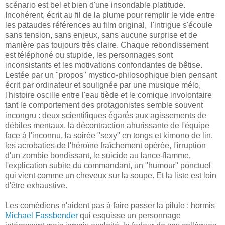
scénario est bel et bien d'une insondable platitude.
Incohérent, écrit au fil de la plume pour remplir le vide entre
les pataudes références au film original, l'intrigue s'écoule
sans tension, sans enjeux, sans aucune surprise et de
manière pas toujours très claire. Chaque rebondissement
est téléphoné ou stupide, les personnages sont
inconsistants et les motivations confondantes de bêtise.
Lestée par un "propos" mystico-philosophique bien pensant
écrit par ordinateur et soulignée par une musique mélo,
l'histoire oscille entre l'eau tiède et le comique involontaire
tant le comportement des protagonistes semble souvent
incongru : deux scientifiques égarés aux agissements de
débiles mentaux, la décontraction ahurissante de l'équipe
face à l'inconnu, la soirée "sexy" en tongs et kimono de lin,
les acrobaties de l'héroïne fraîchement opérée, l'irruption
d'un zombie bondissant, le suicide au lance-flamme,
l'explication subite du commandant, un "humour" ponctuel
qui vient comme un cheveux sur la soupe. Et la liste est loin
d'être exhaustive.
Les comédiens n'aident pas à faire passer la pilule : hormis
Michael Fassbender
qui esquisse un personnage