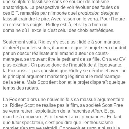
une sculpture fossilisée sans se soucier de réalisme
anatomique. La perspective de voir évoluer des foules de
ces E.T. remaniés par n'importe quel
production designer
laissait craindre le pire. Avec raison on le verra. Pour l'heure
on croise les doigts : Ridley est là, et s'il y a bien un
domaine où il excelle c'est celui des choix esthétiques.
Seulement voilà, Ridley n'y est plus : fidèle à son manque
d'intérêt pour les suites, il annonce que le projet sera conduit
par un obscur réalisateur allemand auteur de courts-
métrages, se trouvant être le petit ami de sa fille. On a vu CV
plus excitant. On passe donc de l'inquiétude à l'épouvante,
la Fox aussi : pas question que Ridley se dérobe et avec lui
le principal argument marketing légitimant le redémarrage
de la série. Mais Scott tient bon et le projet disparaît quelque
temps des radars.
La Fox sort alors une nouvelle fois sa massue argumentaire
: si Ridley Scott ne réalise pas le film, sa société Scott Free
se verra retirer l'exploitation de la franchise
Alien
. Et ça
marche à nouveau : Scott revient aux commandes. En tant
que futur spectateur, c'est peu dire que l'enthousiasme
premier s'en trouve refroidi. Concevoir et surtout réussir la