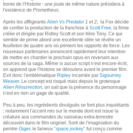
Ironie de l'Histoire : une joute de même nature présidera à
l'existence de
Prometheus
.
Après les affligeants
Alien Vs Predator
1 et 2
, la Fox décide
de confier la production de la franchise à
Scott Free
, la firme
créée et dirigée par Ridley Scott et son frère Tony. Ce qui
semble de prime abord une excellente idée se révèle un
feuilleton de quatre ans où priment les rapports de force. Les
nouveaux partenaires annoncent rapidement leur intention
de mettre en chantier le prochain opus en revenant aux
sources de la saga. Même si aucun script n'est encore écrit,
on apprend que l'histoire se déroulera avant le premier film.
Exit
donc l'emblématique
Ripley
incarnée par
Sigourney
Weaver
. Le concept est risqué mais depuis le grotesque
Alien Résurrection
, on sait que la présence du personnage
n'est en rien un gage de qualité.
Peu à peu, les ingrédients divulgués se font plus inquiétants
: notamment l'accent mis sur le monde dont est issue la
créature aux commandes du vaisseau extra-terrestre
découvert dans le film originel. Sorti de l'imagination du
peintre
Giger
, le fameux "
space jockey
" fut conçu comme