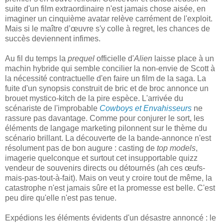
suite d'un film extraordinaire n'est jamais chose aisée, en
imaginer un cinquième avatar relève carrément de l'exploit.
Mais si le maître d’œuvre s'y colle à regret, les chances de
succès deviennent infimes.
Au fil du temps la
prequel
officielle d'
Alien
laisse place à un
machin hybride qui semble concilier la non-envie de Scott à
la nécessité contractuelle d'en faire un film de la saga. La
fuite d'un synopsis construit de bric et de broc annonce un
brouet mystico-kitch de la pire espèce. L'arrivée du
scénariste de l'improbable
Cowboys et Envahisseurs
ne
rassure pas davantage. Comme pour conjurer le sort, les
éléments de langage marketing pilonnent sur le thème du
scénario brillant. La découverte de la bande-annonce n'est
résolument pas de bon augure : casting de
top models
,
imagerie quelconque et surtout cet insupportable quizz
vendeur de souvenirs directs ou détournés (ah ces œufs-
mais-pas-tout-à-fait). Mais on veut y croire tout de même, la
catastrophe n'est jamais sûre et la promesse est belle. C'est
peu dire qu'elle n'est pas tenue.
Expédions les éléments évidents d'un désastre annoncé : le