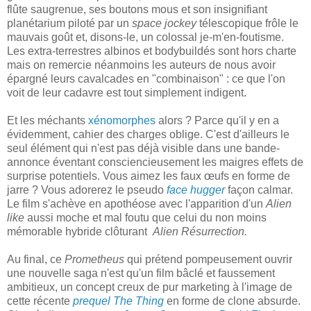
flûte saugrenue, ses boutons mous et son insignifiant
planétarium piloté par un
space jockey
télescopique frôle le
mauvais goût et, disons-le, un colossal je-m'en-foutisme.
Les extra-terrestres albinos et bodybuildés sont hors charte
mais on remercie néanmoins les auteurs de nous avoir
épargné leurs cavalcades en "combinaison" : ce que l'on
voit de leur cadavre est tout simplement indigent.
Et les méchants
xénomorphes
alors ? Parce qu'il y en a
évidemment, cahier des charges oblige. C'est d'ailleurs le
seul élément qui n'est pas déjà visible dans une bande-
annonce éventant consciencieusement les maigres effets de
surprise potentiels. Vous aimez les faux œufs en forme de
jarre ? Vous adorerez le pseudo
face hugger
façon calmar.
Le film s'achève en apothéose avec l'apparition d'un
Alien
like
aussi moche et mal foutu que celui du non moins
mémorable hybride clôturant
Alien Résurrection.
Au final, ce
Prometheus
qui prétend pompeusement ouvrir
une nouvelle saga n'est qu'un film bâclé et faussement
ambitieux, un concept creux de pur marketing à l'image de
cette récente
prequel
The Thing
en forme de clone absurde.