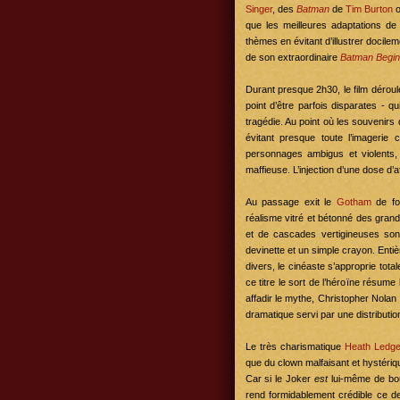
Singer
, des
Batman
de
Tim Burton
o
que les meilleures adaptations d
thèmes en évitant d’illustrer docil
de son extraordinaire
Batman Begin
Durant presque 2h30, le film dérou
point d’être parfois disparates - 
tragédie. Au point où les souvenirs
évitant presque toute l’imagerie 
personnages ambigus et violents, l
maffieuse. L’injection d’une dose d’a
Au passage exit le
Gotham
de fo
réalisme vitré et bétonné des grand
et de cascades vertigineuses son
devinette et un simple crayon. Enti
divers, le cinéaste s’approprie tot
ce titre le sort de l’héroïne résume
affadir le mythe, Christopher Nolan
dramatique servi par une distributio
Le très charismatique
Heath Ledge
que du clown malfaisant et hystériqu
Car si le Joker
est
lui-même de bo
rend formidablement crédible ce dest