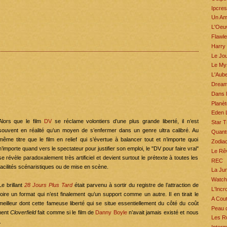
Ipcres
Un Amé
L'Oeuv
Flawl
Harry 
Le Jou
Le My
L'Aub
Dream
Dans l
Planèt
Eden 
Alors que le film
DV
se réclame volontiers d’une plus grande liberté, il n’est
Star T
souvent en réalité qu’un moyen de s’enfermer dans un genre ultra calibré. Au
Quant
même titre que le film en relief qui s’évertue à balancer tout et n’importe quoi
Zodia
n’importe quand vers le spectateur pour justifier son emploi, le "DV pour faire vrai"
Le Rê
se révèle paradoxalement très artificiel et devient surtout le prétexte à toutes les
REC
facilités scénaristiques ou de mise en scène.
La Ju
Watc
Le brillant
28 Jours Plus Tard
était parvenu à sortir du registre de l’attraction de
L'Incr
foire un format qui n’est finalement qu’un support comme un autre. Il en tirait le
A Cout
meilleur dont cette fameuse liberté qui se situe essentiellement du côté du coût
Peau 
ment
Cloverfield
fait comme si le film de
Danny Boyle
n’avait jamais existé et nous
Les R
.