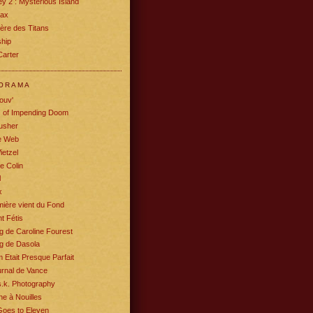
y 2 : Mysterious Island
rax
ère des Titans
ship
Carter
ORAMA
ouv'
s of Impending Doom
usher
e Web
ietzel
e Colin
l
x
ière vient du Fond
t Fétis
g de Caroline Fourest
g de Dasola
m Etait Presque Parfait
rnal de Vance
.k. Photography
e à Nouilles
Goes to Eleven