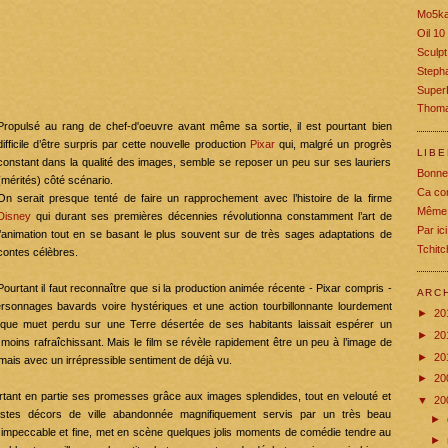
Mo5k
Oil 10
Sculpt
Stepha
Super
Thoma
Propulsé au rang de chef-d'oeuvre avant même sa sortie, il est pourtant bien
difficile d’être surpris par cette nouvelle production
Pixar
qui, malgré un progrès
LIB
constant dans la qualité des images, semble se reposer un peu sur ses lauriers
Bonne
(mérités) côté scénario.
Ca co
On serait presque tenté de faire un rapprochement avec l’histoire de la firme
Même 
Disney
qui durant ses premières décennies révolutionna constamment l’art de
Par ic
l’animation tout en se basant le plus souvent sur de très sages adaptations de
Tchit
contes célèbres.
Pourtant il faut reconnaître que si la production animée récente -
Pixar
compris -
ARC
rsonnages bavards voire hystériques et une action tourbillonnante lourdement
►
20
ue muet perdu sur une Terre désertée de ses habitants laissait espérer un
►
20
 moins rafraîchissant. Mais le film se révèle rapidement être un peu à l’image de
►
20
 mais avec un irrépressible sentiment de déjà vu.
►
20
ourtant en partie ses promesses grâce aux images splendides, tout en velouté et
▼
20
stes décors de ville abandonnée magnifiquement servis par un très beau
►
rs impeccable et fine, met en scène quelques jolis moments de comédie tendre au
►