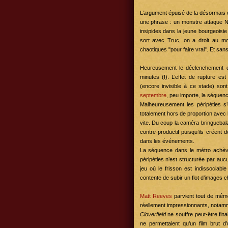
L’argument épuisé de la désormais cl
une phrase : un monstre attaque Ne
insipides dans la jeune bourgeoisi
sort avec Truc, on a droit au mo
chaotiques "pour faire vrai". Et san
Heureusement le déclenchement d
minutes (!). L’effet de rupture est
(encore invisible à ce stade) son
septembre
, peu importe, la séquenc
Malheureusement les péripéties s’
totalement hors de proportion avec l
vite. Du coup la caméra bringuebal
contre-productif puisqu’ils créent 
dans les événements.
La séquence dans le métro achève
péripéties n’est structurée par au
jeu où le frisson est indissociable
contente de subir un flot d’images 
Matt Reeves
parvient tout de même
réellement impressionnants, notamm
Cloverfield
ne souffre peut-être fina
ne permettaient qu’un film brut 