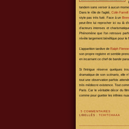
tandem sans verser à aucun mome
Dans le rôle de l’agité,
Colin
Farrell
style pas très futé. Face à un
Bren
peut-être lui reprocher ici ou là d
d’acteurs intenses et charismatiqu
Phénomène que l’on retrouve par
révèle largement bénéfique pour le fi
L’apparition tardive de
Ralph
Fienne
son propre registre et semble pren
en incarnant ce chef de bande parano
Si l’intrigue réserve quelques tro
dramatique de son scénario, elle n’
tout une observation parfois attend
très médiocre existence. Tout comm
Paris. Car le véritable décor du fi
comme pour guetter les infinies nua
5 COMMENTAIRES
LIBELLÉS :
TCHITCHAAA