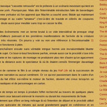
Interm
Bobby
assique "cassette retrouvée" est le prétexte à un scénario inexistant qui tient en
A la 
w york. Pourquoi pas. Mais dès l’interminable introduction faite de bavardages
Gods 
e new yorkaise où l’on apprend que Machin a couché avec Bidule qui maintenant
Parlez
ntage et au cadre "amateur" c'est-à-dire de traviole et zébrés de coupures
King 
s doute aussi pour meubler sans trop se casser la tête.
Nos Pl
The Mi
es événements met un terme brutal à ce vide intersidéral de presque vingt
Un Lio
 d’ailleurs puissant et les premières manifestations de l’arrivée de la créature
t très réussies. On pourra y voir ou non une référence à l’incontournable
11
Gomor
e fonctionne à plein.
Peine
enchaînent ensuite sans véritable intrigue hormis une invraisemblable bluette
Charlo
e sujet. Ce bout-à-bout fonctionne parfois, ennuie aussi car le procédé s’use très
The D
ante et les ruptures de montage ne produisent plus rien d’autre qu’un agacement
Clover
de la distance avec le spectateur là où ils étaient censés l’immerger davantage
Bons 
Wall-E
 de ramener le film à un simple niveau du jeu
Half Life
où la succession de
Je su
cune narration ou aucun sentiment. Or ce qui est passionnant dans le cadre d’un
Les D
 du fait d’être soi-même le moteur de l'action, devient vite creux lorsqu’on se
Charli
chaotiques et de personnages en carton.
La Mut
Le Rôl
 de temps en temps à produire l’effet recherché au travers de quelques plans
Const
ent ceux laissant entrevoir le monstre ou durant les mouvements de foule.
Harry 
lement que d’être un long métrage là où l’intention de départ et le procédé utilisé
Les De
d’une quinzaine de minutes qui aurait grandement gagné en cohérence et en