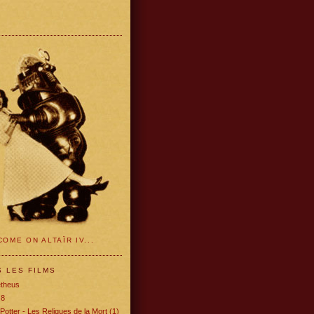
OME ON ALTAÏR IV...
S LES FILMS
theus
 8
Potter - Les Reliques de la Mort (1)