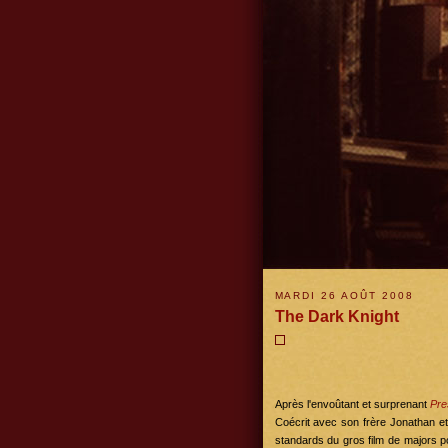
MARDI 26 AOÛT 2008
The Dark Knight
Après l'envoûtant et surprenant
Pre
Coécrit avec son frère Jonathan e
standards du gros film de majors pour