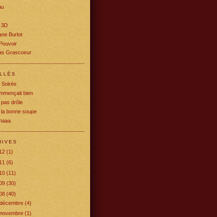
au
 3D
ne Burlot
Pouvoir
s Grascoeur
ELLÉS
 Soirée
mmençait bien
pas drôle
i la bonne soupe
chaaa
HIVES
12
(1)
11
(6)
10
(11)
09
(30)
08
(40)
décembre
(4)
novembre
(1)