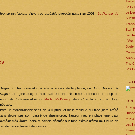
Alexa
La Gu
Le Dia
 Reeves est l'auteur d'une très agréable comédie datant de 1996 :
Le Porteur de
Sunsh
Trans
Star 
Les F
L'Asso
Spide
Catw
Alien 
es
The Ce
Les De
L'AF
Malgré un titre crétin et une affiche à côté de la plaque, ce
Bons Baisers de
Bruges
sorti (presque) de nulle part est une très belle surprise et un coup de
maître de l'auteur/réalisateur
Martin
McDonagh
dont c’est là le premier long
BOX 
métrage.
Aveng
Avec un extraordinaire sens de la rupture et de la réplique qui tape juste
affûté
Hunge
sans doute par son passé de dramaturge, l’auteur met en place une
tragi
MIB 3
comédie très écrite, noire et parfois décalée sur fond d’états d’âme de tueurs en
Les In
cavale passablement dépressifs.
Titani