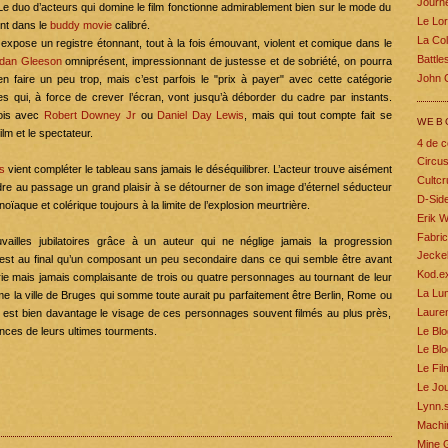
Journe
Le duo d’acteurs qui domine le film fonctionne admirablement bien sur le mode du
Le Lo
nt dans le
buddy
movie
calibré.
La Col
expose un registre étonnant, tout à la fois émouvant, violent et comique dans le
Battle
dan
Gleeson
omniprésent, impressionnant de justesse et de sobriété, on pourra
John 
’en faire un peu trop, mais c’est parfois le "prix à payer" avec cette catégorie
es qui, à force de crever l’écran, vont jusqu’à déborder du cadre par instants.
fois avec
Robert
Downey
Jr
ou
Daniel
Day
Lewis
, mais qui tout compte fait se
WEB
lm et le spectateur.
4 de c
Circu
s
vient compléter le tableau sans jamais le déséquilibrer. L’acteur trouve aisément
Cultcr
dre au passage un grand plaisir à se détourner de son image d’éternel séducteur
D-Sid
ïaque et colérique toujours à la limite de l’explosion meurtrière.
Erik W
Fabric
uvailles
jubilatoires
grâce à un auteur qui ne néglige jamais la progression
Jecke
est au final
qu
’un composant un peu secondaire dans ce qui semble être avant
Kod.e
rie mais jamais complaisante de trois ou quatre personnages au tournant de leur
La Lum
e la ville de
Bruges
qui somme toute aurait pu parfaitement être
Berlin
,
Rome
ou
Lauren
lm est bien davantage le visage de ces personnages souvent filmés au plus près,
Le Blo
nces de leurs ultimes tourments.
Le Blo
Le Fil
Le Jou
Lynn.s
Machin
Mine 