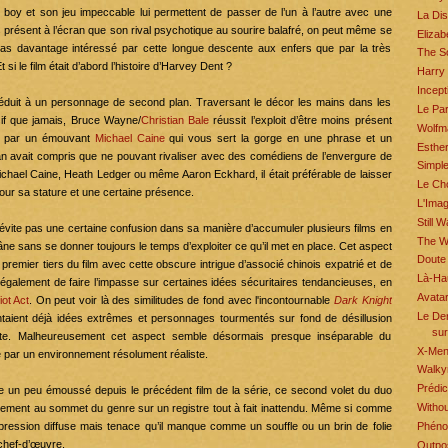
 boy et son jeu impeccable lui permettent de passer de l’un à l’autre avec une
La Dis
présent à l’écran que son rival psychotique au sourire balafré, on peut même se
Elizab
 pas davantage intéressé par cette longue descente aux enfers que par la très
The S
t si le film était d’abord l’histoire d’Harvey Dent ?
Harry
Incept
i réduit à un personnage de second plan. Traversant le décor les mains dans les
Le Pa
sif que jamais, Bruce Wayne/
Christian Bale
réussit l’exploit d’être moins présent
Wolfm
 par un émouvant
Michael Caine
qui vous sert la gorge en une phrase et un
Esthe
n avait compris que ne pouvant rivaliser avec des comédiens de l’envergure de
Simpl
ichael Caine, Heath Ledger ou même Aaron Eckhard, il était préférable de laisser
Le Ch
r pour sa stature et une certaine présence.
L'Ima
Still W
’évite pas une certaine confusion dans sa manière d’accumuler plusieurs films en
The Wr
âne sans se donner toujours le temps d’exploiter ce qu’il met en place. Cet aspect
Doute
 premier tiers du film avec cette obscure intrigue d’associé chinois expatrié et de
Là-Ha
également de faire l’impasse sur certaines idées sécuritaires tendancieuses, en
Avata
ot Act
. On peut voir là des similitudes de fond avec l'incontournable
Dark Knight
Le Der
ntaient déjà idées extrêmes et personnages tourmentés sur fond de désillusion
sur
nte. Malheureusement cet aspect semble désormais presque inséparable du
X-Men 
 par un environnement résolument réaliste.
Walkyr
Prédic
ise un peu émoussé depuis le précédent film de la série, ce second volet du duo
Withou
ement au sommet du genre sur un registre tout à fait inattendu. Même si comme
Phén
mpression diffuse mais tenace qu’il manque comme un souffle ou un brin de folie
 chef-d’œuvre.
Outpo