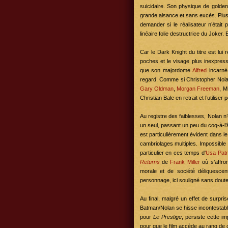
suicidaire. Son physique de golden
grande aisance et sans excès. Plus 
demander si le réalisateur n’était
linéaire folie destructrice du Joker. E
Car le Dark Knight du titre est lu
poches et le visage plus inexpres
que son majordome
Alfred
incarné
regard. Comme si Christopher Nola
Gary Oldman
,
Morgan Freeman
, M
Christian Bale en retrait et l’utilise
Au registre des faiblesses, Nolan n
un seul, passant un peu du coq-à-l’
est particulièrement évident dans le
cambriolages multiples. Impossible 
particulier en ces temps d'
Usa Patri
Returns
de
Frank Miller
où s’affro
morale et de société déliquesce
personnage, ici souligné sans doute
Au final, malgré un effet de surpr
Batman/Nolan se hisse incontestabl
pour
Le Prestige
, persiste cette i
pour que le film accède au rang de