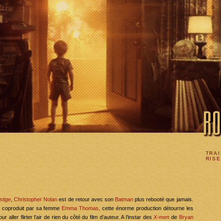
TRAI
RIS
stige
,
Christopher Nolan
est de retour avec son
Batman
plus rebooté que jamais.
t coproduit par sa femme
Emma Thomas
, cette énorme production détourne les
 aller flirter l’air de rien du côté du film d’auteur. A l’instar des
X-men
de
Bryan