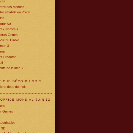
ndre
erre des Mondes
ble s'habille en Prada
ine
america
Trek Nemesis
rères Grimm
cié du Diable
rman 3
oman
Vs Predator
ll
nts de la mer 3
FICHE DÉCO DU MOIS
OFFICE MONDIAL JUIN 12
ers
r Games
touchables
c 3D