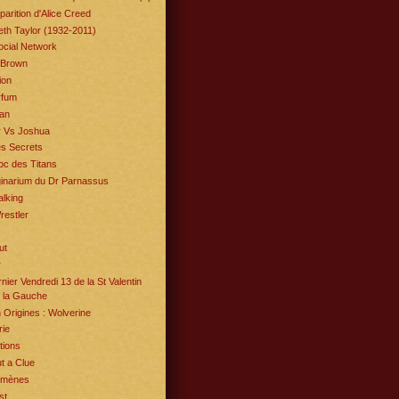
parition d'Alice Creed
eth Taylor (1932-2011)
ocial Network
 Brown
ion
rfum
an
r Vs Joshua
es Secrets
oc des Titans
ginarium du Dr Parnassus
alking
estler
ut
r
nier Vendredi 13 de la St Valentin
 la Gauche
Origines : Wolverine
ie
tions
t a Clue
omènes
st