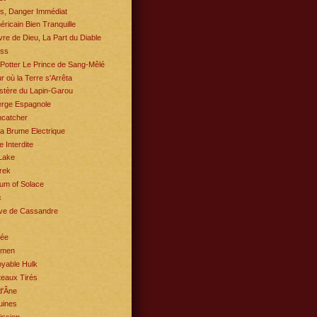
s, Danger Immédiat
ricain Bien Tranquille
re de Dieu, La Part du Diable
ess
Potter Le Prince de Sang-Mêlé
r où la Terre s'Arrêta
stère du Lapin-Garou
erge Espagnole
catcher
a Brume Electrique
e Interdite
Lake
rek
um of Solace
c
ve de Cassandre
rée
hmen
oyable Hulk
eaux Tirés
d'Âne
uines