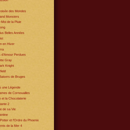
ission
Croisée des Mondes
and Monsters
-Moi de la Pluie
Kong
us Belles Années
st
n en Hiver
ra
s d'Amour Perdues
tte Gray
ark Knight
field
Baisers de Bruges
is une Légende
ames de Cornouailles
e et la Chocolaterie
ante 2
e de sa Vie
antine
Potter et l'Ordre du Phoenix
nts de la Mer 4