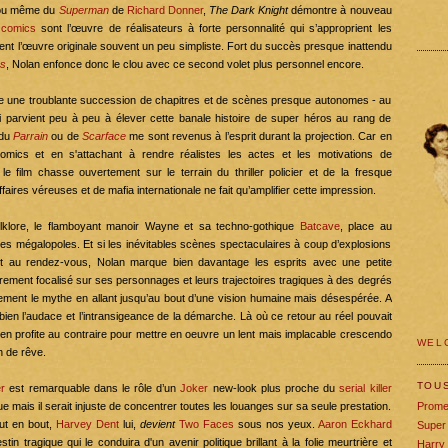
u même du
Superman
de
Richard Donner
,
The Dark Knight
démontre à nouveau
e
comics
sont l’œuvre de réalisateurs à forte personnalité qui s’approprient les
ement l’œuvre originale souvent un peu simpliste. Fort du succès presque inattendu
s
, Nolan enfonce donc le clou avec ce second volet plus personnel encore.
le une troublante succession de chapitres et de scènes presque autonomes - au
qui parvient peu à peu à élever cette banale histoire de super héros au rang de
 du
Parrain
ou de
Scarface
me sont revenus à l’esprit durant la projection. Car en
comics et en s'attachant à rendre réalistes les actes et les motivations de
e film chasse ouvertement sur le terrain du thriller policier et de la fresque
ffaires véreuses et de mafia internationale ne fait qu’amplifier cette impression.
lklore, le flamboyant manoir Wayne et sa techno-gothique
Batcave
, place au
es mégalopoles. Et si les inévitables scènes spectaculaires à coup d’explosions
t au rendez-vous, Nolan marque bien davantage les esprits avec une petite
èrement focalisé sur ses personnages et leurs trajectoires tragiques à des degrés
alement le mythe en allant jusqu’au bout d’une vision humaine mais désespérée. A
 bien l’audace et l’intransigeance de la démarche. Là où ce retour au réel pouvait
 en profite au contraire pour mettre en oeuvre un lent mais implacable crescendo
WELC
n de rêve.
TOU
r
est remarquable dans le rôle d’un
Joker
new-look plus proche du
serial killer
e mais il serait injuste de concentrer toutes les louanges sur sa seule prestation.
Prome
ut en bout,
Harvey Dent
lui,
devient
Two Faces
sous nos yeux.
Aaron Eckhard
Super
in tragique qui le conduira d'un avenir politique brillant à la folie meurtrière et
Harry 