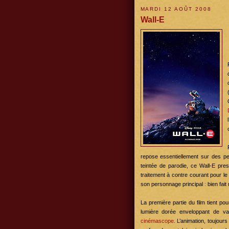
MARDI 12 AOÛT 2008
Wall-E
repose essentiellement sur des pe
teintée de parodie, ce
Wall-E
presq
traitement à contre courant pour le
son personnage principal : bien fait
La première partie du film tient p
lumière dorée enveloppant de va
cinémascope
. L’animation, toujou