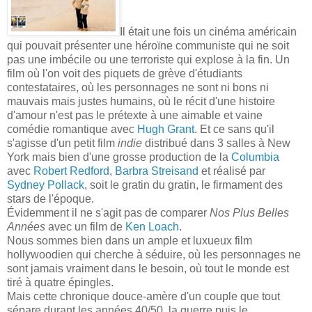
Il était une fois un cinéma américain
qui pouvait présenter une héroïne communiste qui ne soit
pas une imbécile ou une terroriste qui explose à la fin. Un
film où l'on voit des piquets de grève d'étudiants
contestataires, où les personnages ne sont ni bons ni
mauvais mais justes humains, où le récit d'une histoire
d'amour n'est pas le prétexte à une aimable et vaine
comédie romantique avec
Hugh
Grant
. Et ce sans qu'il
s'agisse d'un petit film
indie
distribué dans 3 salles à
New
York
mais bien d'une grosse production de la
Columbia
avec
Robert
Redford
,
Barbra
Streisand
et réalisé par
Sydney
Pollack
, soit le gratin du gratin, le firmament des
stars de l'époque.
Évidemment il ne s'agit pas de comparer
Nos Plus Belles
Années
avec un film de
Ken
Loach
.
Nous sommes bien dans un ample et luxueux film
hollywoodien qui cherche à séduire, où les personnages ne
sont jamais vraiment dans le besoin, où tout le monde est
tiré à quatre épingles.
Mais cette chronique douce-amère d'un couple que tout
sépare durant les années 40/50, la guerre puis le