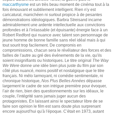
maccarthysme
est un très beau moment de cinéma tout à la
fois émouvant et subtilement intelligent. Rien n'y est
caricatural, manichéen ni surtout propice à de pesantes
démonstrations idéologiques.
Barbra
Streisand
incarne
admirablement une ardente intellectuelle aux convictions
profondes et à l'inlassable (et épuisante) énergie face à un
Robert
Redford
qui nuance avec talent son personnage de
jeune homme de bonne famille sans réel idéal mais à qui
tout sourit trop facilement. De compromis en
compromissions, chacun sera le révélateur des forces et des
failles de l'autre au gré des événements de la vie, qu'ils
soient insignifiants ou historiques. Le titre original
The
Way
We
Were
donne une idée bien plus juste du film par son
côté plus nuancé, moins positif et nostalgique que le titre
français. Ni mélo larmoyant, ni comédie sentimentale, ni
chronique historique,
Nos Plus Belles Années
dépasse
largement le cadre de son intrigue première pour évoquer,
l'air de rien, bien des questionnements sur les idéaux, le
couple, l'intégrité sans jamais juger aucun des
protagonistes. En laissant ainsi le spectateur libre de se
faire son opinion le film est sans doute plus surprenant
encore aujourd'hui qu'à l'époque. C'était en 1973, autant