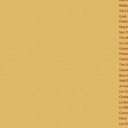
Interm
Bobby
A la 
Gods 
Parlez
King 
Nos Pl
The Mi
Un Lio
Gomor
Peine
Charlo
The D
Clover
Bons 
Wall-E
Je su
Les D
Charli
La Mut
Le Rôl
Const
Harry 
Les De