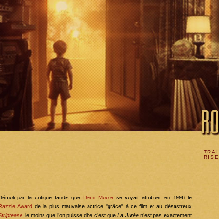
TRAI
RIS
Démoli par la critique tandis que
Demi Moore
se voyait attribuer en 1996 le
Razzie Award
de la plus mauvaise actrice "grâce" à ce film et au désastreux
Striptease
, le moins que l’on puisse dire c’est que
La Jurée
n’est pas exactement