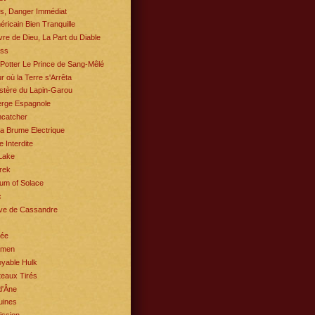
s, Danger Immédiat
ricain Bien Tranquille
re de Dieu, La Part du Diable
ess
Potter Le Prince de Sang-Mêlé
r où la Terre s'Arrêta
stère du Lapin-Garou
erge Espagnole
catcher
a Brume Electrique
e Interdite
Lake
rek
um of Solace
c
ve de Cassandre
rée
hmen
oyable Hulk
eaux Tirés
d'Âne
uines