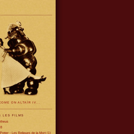
OME ON ALTAÏR IV...
S LES FILMS
theus
 8
Potter - Les Reliques de la Mort (1)