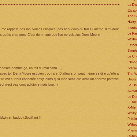
La Dis
Elizab
The S
Harry
Incept
 Je me rappelle des mauvaises critiques, pas beaucoup du film lui-même. Il faudrait
Le Pa
les goûts changent. C'est dommage que l'on ne voit plus Demi Moore.
Wolfm
Esthe
Simpl
Le Ch
L'Ima
choses comme ça, ça fait du mal haha... ;)
Still W
 avec toi, Demi Moore est bien trop rare. D'ailleurs on peut même se dire qu'elle a
The Wr
. Elle est surtout connotée sexy, alors qu'à mon sens elle avait un énorme potentiel
Doute
oi n'est pas contradictoire mais bon...)
Là-Ha
Avata
Le Der
sur
X-Men 
Walkyr
dwin en badguy.Boulifiant !!!
Prédic
Withou
Phén
Outpo