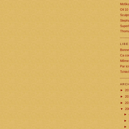
Mo5k
Oil 10
Sculpt
Stepha
Super
Thoma
LIB
Bonne
Ca co
Même 
Par ic
Tchit
ARC
►
20
►
20
►
20
▼
20
►
►
►