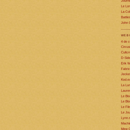
Journe
Le Lo
La Col
Battle
John 
WEB
4 de c
Circu
Cultcr
D-Sid
Erik W
Fabric
Jecke
Kod.e
La Lum
Lauren
Le Blo
Le Blo
Le Fil
Le Jou
Lynn.s
Machin
Mine 