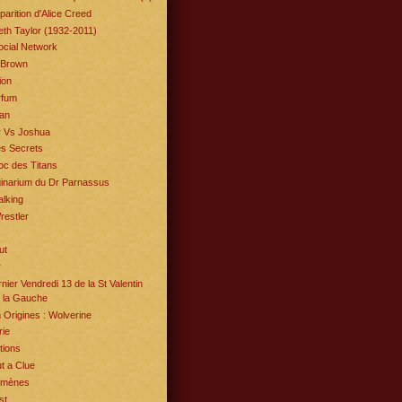
parition d'Alice Creed
eth Taylor (1932-2011)
ocial Network
 Brown
ion
rfum
an
r Vs Joshua
es Secrets
oc des Titans
ginarium du Dr Parnassus
alking
estler
ut
r
nier Vendredi 13 de la St Valentin
 la Gauche
Origines : Wolverine
ie
tions
t a Clue
omènes
st