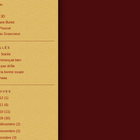
au
 3D
ne Burlot
Pouvoir
s Grascoeur
ELLÉS
 Soirée
mmençait bien
pas drôle
i la bonne soupe
chaaa
HIVES
12
(1)
11
(6)
10
(11)
09
(30)
décembre
(2)
novembre
(2)
octobre
(3)