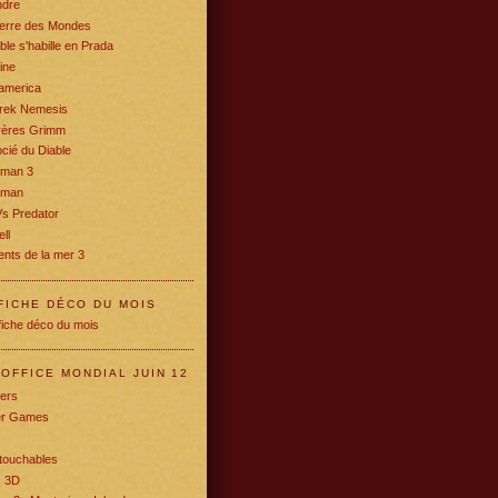
ndre
erre des Mondes
ble s'habille en Prada
ine
america
Trek Nemesis
rères Grimm
cié du Diable
rman 3
oman
Vs Predator
ll
nts de la mer 3
FICHE DÉCO DU MOIS
OFFICE MONDIAL JUIN 12
ers
r Games
touchables
c 3D