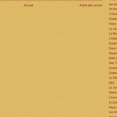
Ipcres
Accueil
Article plus ancien
Un Amé
L'Oeuv
Flawl
Harry 
Le Jou
Le My
L'Aub
Dream
Dans l
Planèt
Eden 
Star T
Quant
Zodia
Le Rê
REC
La Ju
Watc
L'Incr
A Cout
Peau 
Les R