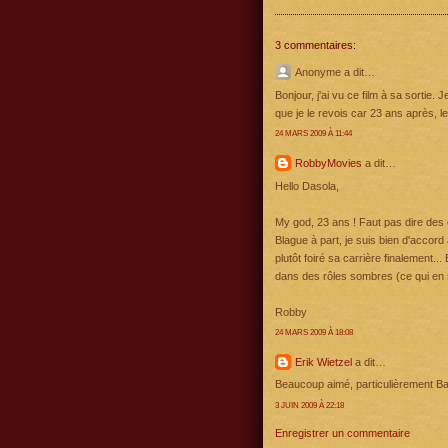
3 commentaires:
Anonyme a dit…
Bonjour, j'ai vu ce film à sa sortie.
que je le revois car 23 ans après, 
24 MARS 2009 À 11:44
RobbyMovies
a dit…
Hello Dasola,
My god, 23 ans ! Faut pas dire des 
Blague à part, je suis bien d'accord
plutôt foiré sa carrière finalement..
dans des rôles sombres (ce qui en s
Robby
24 MARS 2009 À 18:08
Erik Wietzel
a dit…
Beaucoup aimé, particulièrement Bal
3 JUIN 2009 À 22:18
Enregistrer un commentaire