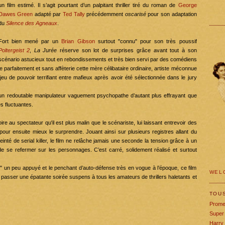
un film estimé. Il s’agit pourtant d’un palpitant thriller tiré du roman de
George
Dawes Green
adapté par
Ted Tally
précédemment
oscarisé
pour son adaptation
du
Silence des Agneaux
.
Fort bien mené par un
Brian Gibson
surtout "connu" pour son très poussif
Poltergeist 2
,
La Jurée
réserve son lot de surprises grâce avant tout à son
scénario astucieux tout en rebondissements et très bien servi par des comédiens
parfaitement et sans affèterie cette mère célibataire ordinaire, artiste méconnue
u de pouvoir terrifiant entre mafieux après avoir été sélectionnée dans le jury
n redoutable manipulateur vaguement psychopathe d’autant plus effrayant que
s fluctuantes.
ire au spectateur qu'il est plus malin que le scénariste, lui laissant entrevoir des
ur ensuite mieux le surprendre. Jouant ainsi sur plusieurs registres allant du
teinté de serial killer, le film ne relâche jamais une seconde la tension grâce à un
 de se refermer sur les personnages. C’est carré, solidement réalisé et surtout
le" un peu appuyé et le penchant d’auto-défense très en vogue à l’époque, ce film
WELC
 passer une épatante soirée suspens à tous les amateurs de thrillers haletants et
TOU
Prome
Super
Harry 