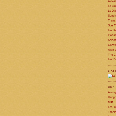
Alexa
La Gu
Le Dia
Sunsh
Trans
Star 
Les F
L'Asso
Spide
Catw
Alien 
The Ce
Les De
L'AF
BOX 
Aveng
Hunge
MIB 3
Les In
Titani