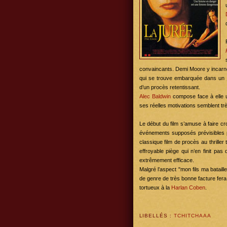
convaincants. Demi Moore y incarne 
qui se trouve embarquée dans un je
d’un procès retentissant.
Alec Baldwin
compose face à elle u
ses réelles motivations semblent trè
Le début du film s’amuse à faire cro
événements supposés prévisibles po
classique film de procès au thriller 
effroyable piège qui n’en finit pas
extrêmement efficace.
Malgré l’aspect "mon fils ma batail
de genre de très bonne facture fera
tortueux à la
Harlan Coben
.
LIBELLÉS :
TCHITCHAAA