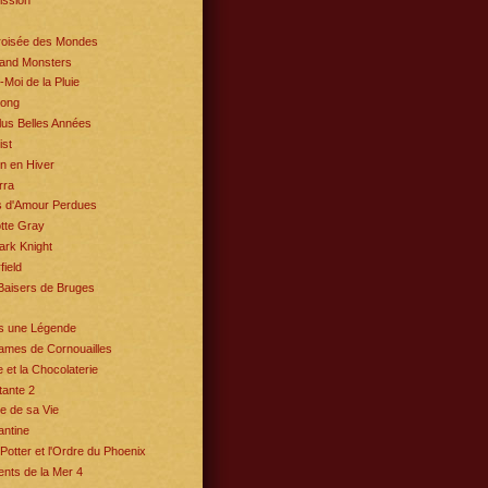
ission
Croisée des Mondes
and Monsters
-Moi de la Pluie
Kong
us Belles Années
st
n en Hiver
ra
s d'Amour Perdues
tte Gray
ark Knight
field
Baisers de Bruges
is une Légende
ames de Cornouailles
e et la Chocolaterie
ante 2
e de sa Vie
antine
Potter et l'Ordre du Phoenix
nts de la Mer 4