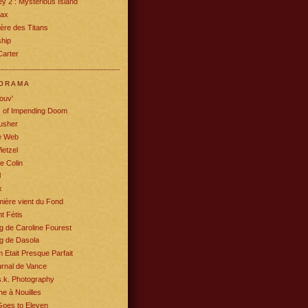
y 2 : Mysterious Island
rax
ère des Titans
ship
Carter
ORAMA
ouv'
s of Impending Doom
usher
e Web
ietzel
e Colin
l
x
ière vient du Fond
t Fétis
g de Caroline Fourest
g de Dasola
m Etait Presque Parfait
rnal de Vance
.k. Photography
e à Nouilles
Goes to Eleven