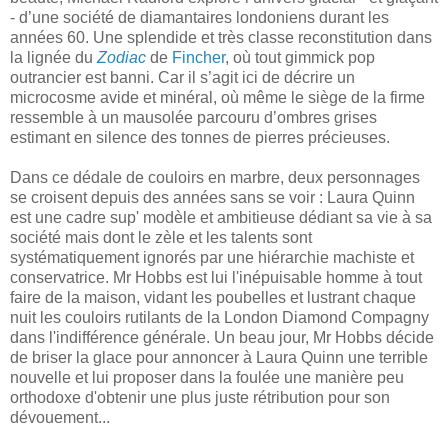
- d’une société de diamantaires londoniens durant les
années 60. Une splendide et très classe reconstitution dans
la lignée du
Zodiac
de
Fincher
, où tout gimmick pop
outrancier est banni. Car il s’agit ici de décrire un
microcosme avide et minéral, où même le siège de la firme
ressemble à un mausolée parcouru d’ombres grises
estimant en silence des tonnes de pierres précieuses.
Dans ce dédale de couloirs en marbre, deux personnages
se croisent depuis des années sans se voir : Laura Quinn
est une cadre sup' modèle et ambitieuse dédiant sa vie à sa
société mais dont le zèle et les talents sont
systématiquement ignorés par une hiérarchie machiste et
conservatrice. Mr Hobbs est lui l'inépuisable homme à tout
faire de la maison, vidant les poubelles et lustrant chaque
nuit les couloirs rutilants de la London Diamond Compagny
dans l'indifférence générale. Un beau jour, Mr Hobbs décide
de briser la glace pour annoncer à Laura Quinn une terrible
nouvelle et lui proposer dans la foulée une manière peu
orthodoxe d'obtenir une plus juste rétribution pour son
dévouement...