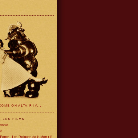
OME ON ALTAÏR IV...
S LES FILMS
theus
 8
Potter - Les Reliques de la Mort (1)