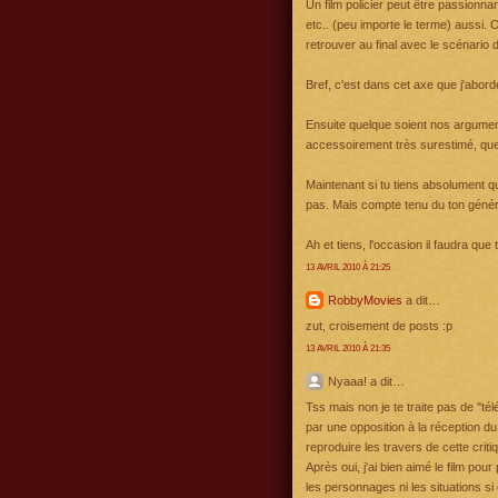
Un film policier peut être passionnant
etc.. (peu importe le terme) aussi. 
retrouver au final avec le scénario d
Bref, c'est dans cet axe que j'abord
Ensuite quelque soient nos arguments
accessoirement très surestimé, que
Maintenant si tu tiens absolument qu
pas. Mais compte tenu du ton général
Ah et tiens, l'occasion il faudra que t
13 AVRIL 2010 À 21:25
RobbyMovies
a dit…
zut, croisement de posts :p
13 AVRIL 2010 À 21:35
Nyaaa! a dit…
Tss mais non je te traite pas de "t
par une opposition à la réception du
reproduire les travers de cette cri
Après oui, j'ai bien aimé le film pou
les personnages ni les situations si 