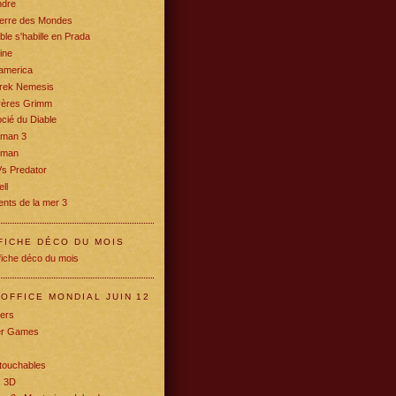
ndre
erre des Mondes
ble s'habille en Prada
ine
america
Trek Nemesis
rères Grimm
cié du Diable
rman 3
oman
Vs Predator
ll
nts de la mer 3
FICHE DÉCO DU MOIS
OFFICE MONDIAL JUIN 12
ers
r Games
touchables
c 3D