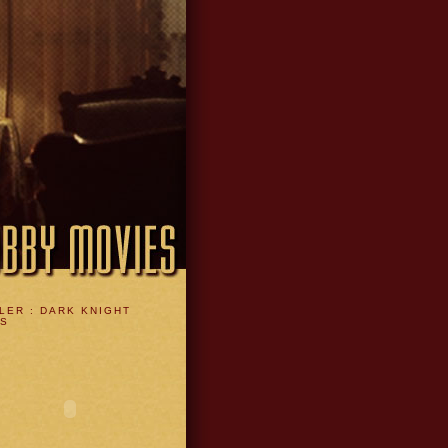
LER : DARK KNIGHT
ES