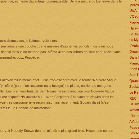
 superflue, et même davantage, dommageable. De là à mettre du Deneuve dans le
Ipcres
Un Amé
L'Oeuv
Flawl
Harry 
Le Jou
Le My
rs discutables, je l'admets volontiers.
L'Aub
, j'en remets une couche : cette manière d'aligner les poncifs moisis en nous
Dream
là désolé mais je ne marche pas. Même avec des arbres en fleur et du radis blanc.
Dans l
surprendre, oui... Peut-être.
Planèt
Eden 
Star T
m'avait fait le même effet... Pas trop d'accord avec le terme "Nouvelle Vague
Quant
s'y réfère (pour s'en réclamer ou la fustiger) se plante, oublie que ces gens
Zodia
eller. Les premiers films de Sam Raimi me semblent bien plus Nouvelle Vague
Le Rê
i est étiqueté NV aujourd'hui... avec Carpenter à la place de Hawks dans les
REC
e vue très personnel je le reconnais, mais récemment, Godard disait (c'est
La Ju
était le Le Chanois de maintenant...
Watc
L'Incr
A Cout
Peau 
our voir Nobody Knows dont on m'a dit le plus grand bien. Histoire de ne pas
Les R