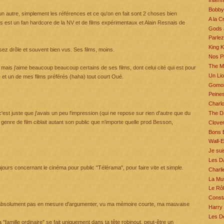
Interm
Bobby
un autre, simplement les références et ce qu'on en fait sont 2 choses bien
A la 
s est un fan hardcore de la NV et de films expérimentaux et Alain Resnais de
Gods 
Parlez
King 
sez drôle et souvent bien vus. Ses films, moins.
Nos Pl
The Mi
 mais j'aime beaucoup beaucoup certains de ses films, dont celui cité qui est pour
Un Lio
e et un de mes films préférés (haha) tout court Oué.
Gomor
Peine
Charlo
The D
est juste que j'avais un peu l'impression (qui ne repose sur rien d'autre que du
 genre de film ciblait autant son public que n'importe quelle prod Besson,
Clover
Bons 
Wall-E
Je su
Les D
urs concernant le cinéma pour public "Télérama", pour faire vite et simple.
Charli
La Mut
Le Rôl
Const
absolument pas en mesure d'argumenter, vu ma mémoire courte, ma mauvaise
Harry 
Les De
"famille ordinaire" se fait uniquement dans ta tête robinout, peut-être un