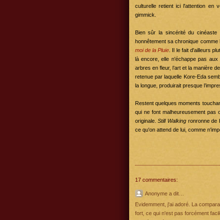
culturelle retient ici l'attention 
gimmick.
Bien sûr la sincérité du cinéast
honnêtement sa chronique comme l
moi de la Pluie
. Il le fait d'ailleurs
là encore, elle n'échappe pas aux c
arbres en fleur, l’art et la manièr
retenue par laquelle Kore-Eda sembl
la longue, produirait presque l’impre
Restent quelques moments touchants i
qui ne font malheureusement pas ou
originale.
Still Walking
ronronne de b
ce qu'on attend de lui, comme n'impo
17 commentaires:
Anonyme a dit…
Evidemment, j'ai adoré. La comparai
fort, ce qui n'est pas forcément fa