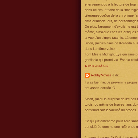
énervement dû à la lecture de trop n
dans ce film. Et faire de la "nostalg
téléramesque)ou de la chronique fam
films criminels, euf, de personnages
De plus, l'argument d'exotisme est 
même, ainsi que chez les critiques 
la vue d'un simple tatamis. Là encore
Sinon, j'ai bien aimé de Koreeda auss
dans la même veine...
Tom Mes e Midnight Eye qui aime pas
gonflable qui prend vie. Essaie celui-
12 AVRIL 2010 À 20:27
RobbyMovies
a dit…
Tu as bien fait de prévenir à propo
est assez corsée :D
Sinon, j'ai eu la surprise de lire p
tu dis, ou même de braves fans du 
particulier sur la vacuité du propos.
Ce qui justement me poussera sans d
considérée comme une référence ma
Je note donc cet Air Doll dans ma lis