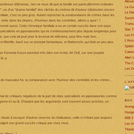
Alexa
ombreux téléramas, rien ne nous dit que la famille est particulièremnt ordinaire
La Gu
ie", ou d'un "drame familial" des clichés du cinéma dit d'auteur (distinction encore
Le Dia
iliale, c'est un peu gros. Autant reprocher la surabondance de crimes dans les
Sunsh
 réels dans les biopics, d'humour dans les comédies, allons-y quoi ! :/
Trans
éventé aussi. Cette chronique familiale a eu un certain succès dans son pays
Star 
spécialisés en japonaiseries qui ne s'enthousiasment plus depuis longtemps pour
Les F
, que cela ait joué pour le lectorat de télérama, peut être mais bon...
L'Asso
i Afterlife, basé sur un postulat fantastique, et Maboroshi, qui était un peu plus
Spide
Catw
 Koreeda trouve pourtant très bien son ernier, Air Doll, sur une poupée
Alien 
là :p
The Ce
Les De
s de mauvaise foi, ta comparaison avec l'humour des comédies et les crimes...
L'AF
as mal de critiques négatives de la part de sites spécialisés en japonaiseries comme
BOX 
genre ici ou là. D'autant que les arguments sont souvent assez proches, en
Aveng
Hunge
oute à essayer d'autres oeuvres du réalisateur, celle-ci n'étant pas toujours
MIB 3
lgré son grand succès critique par chez nous.
Les In
Titani
te. Merci. :)