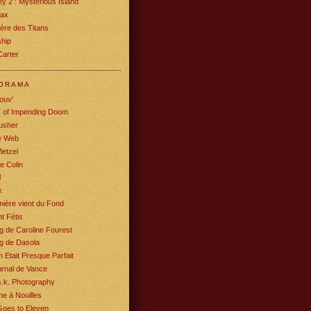
y 2 : Mysterious Island
rax
ère des Titans
ship
Carter
ORAMA
ouv'
s of Impending Doom
usher
e Web
ietzel
e Colin
l
x
ière vient du Fond
t Fétis
g de Caroline Fourest
g de Dasola
m Etait Presque Parfait
rnal de Vance
.k. Photography
e à Nouilles
Goes to Eleven