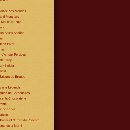
ission
Croisée des Mondes
and Monsters
-Moi de la Pluie
Kong
us Belles Années
st
n en Hiver
ra
s d'Amour Perdues
tte Gray
ark Knight
field
Baisers de Bruges
is une Légende
ames de Cornouailles
e et la Chocolaterie
ante 2
e de sa Vie
antine
Potter et l'Ordre du Phoenix
nts de la Mer 4