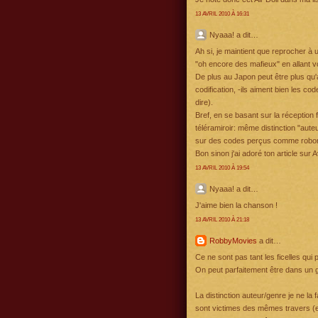
13 AVRIL 2010 À 16:31
Nyaaa! a dit…
Ah si, je maintient que reprocher à un
"oh encore des mafieux" en allant vo
De plus au Japon peut être plus qu'a
codification, -ils aiment bien les c
dire).
Bref, en se basant sur la réception f
téléramiroir: même distinction "aute
sur des codes perçus comme roboratifs
Bon sinon j'ai adoré ton article sur A
13 AVRIL 2010 À 19:54
Nyaaa! a dit…
J'aime bien la chanson !
13 AVRIL 2010 À 21:18
RobbyMovies
a dit…
Ce ne sont pas tant les ficelles qui
On peut parfaitement être dans un ge
La distinction auteur/genre je ne la 
sont victimes des mêmes travers (et