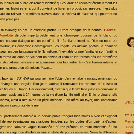
pour cibler un public clairement identifié qui voudrait se raconter éternellement les
mêmes histoires et à qui il convient de livrer un produit sur mesure. Il est plus
rare de relever ces mêmes travers dans le cinéma dit d'auteur qui pourtant ne
s’en prive pas.
Still Walking
en est un exemple parfait. Durant presque deux heures,
Hirokazu
Kore-Eda
déroule imperturbablement une chronique cousue de fil blanc où
, chaque dialogue est un poncif du film familial et intimiste. Rien ne nous est
olubile, les évocations nostalgiques, les ragots, les albums photos, la chanson
 sœur un peu fantasque et le fils indigne, l'inévitable drame familial et son fantôme
 en forme de leçon de vie dont on devine et redoute les termes dès les premières
t stigmatisés paresse et académisme pour tout autre film, c’est l’universalisme et
 par une presse en pâmoison. Mazette.
as faux tant
Still Walking
pourrait faire l'objet d'un remake français, américain ou
 changer une virgule. Tout juste faudrait-il remplacer les recettes de cuisine et
cifiques au Japon. Car évidemment, c'est là que le film tape juste en comblant le
ne, assistant à 24 heures de la vie d'une famille ordinaire. Enfin, ordinaire telle
cinéma, c’est-à-dire avec un père médecin, une mère au foyer, une confortable
WELC
tation à proximité de la mer.
TOU
enu parfaitement adapté à un certain public français bien moins ouvert et exigeant
iand de représentations narcissiques fondées sur les codes d'un cinéma d'auteur
Prome
urgiter une Nouvelle Vague faisandée : où l'on prétend, en toute modestie, à une
Super
où il ne s'agit que d'enfoncer une enfilade de portes ouvertes. Seule la différence
Harry 