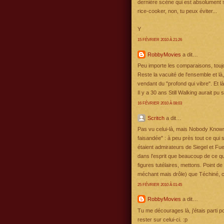
dernière scène qui est absolument
rice-cooker, non, tu peux éviter...
Y
15 FÉVRIER 2010 À 21:26
RobbyMovies
a dit…
Peu importe les comparaisons, toujou
Reste la vacuité de l'ensemble et là
vendant du "profond qui vibre". Et 
Il y a 30 ans Still Walking aurait pu 
16 FÉVRIER 2010 À 08:03
Scritch
a dit…
Pas vu celui-là, mais Nobody Knows 
faisandée" : à peu près tout ce qui 
étaient admirateurs de Siegel et Fu
dans l'esprit que beaucoup de ce qu
figures tutélaires, mettons. Point d
méchant mais drôle) que Téchiné, c'
25 FÉVRIER 2010 À 01:45
RobbyMovies
a dit…
Tu me décourages là, j'étais parti p
rester sur celui-ci. :p