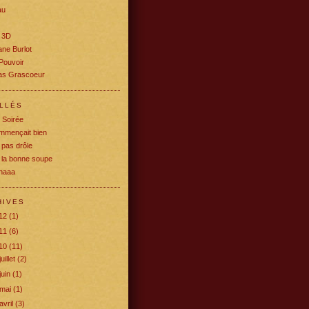
au
 3D
ne Burlot
Pouvoir
s Grascoeur
ELLÉS
 Soirée
mmençait bien
pas drôle
i la bonne soupe
chaaa
HIVES
12
(1)
11
(6)
10
(11)
juillet
(2)
juin
(1)
mai
(1)
avril
(3)