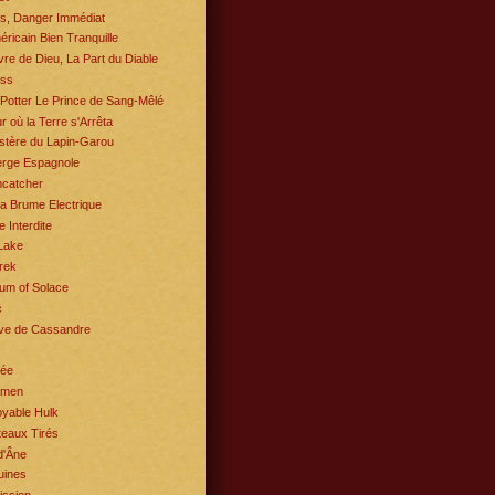
s, Danger Immédiat
ricain Bien Tranquille
re de Dieu, La Part du Diable
ess
Potter Le Prince de Sang-Mêlé
r où la Terre s'Arrêta
stère du Lapin-Garou
erge Espagnole
catcher
a Brume Electrique
e Interdite
Lake
rek
um of Solace
c
ve de Cassandre
rée
hmen
oyable Hulk
eaux Tirés
d'Âne
uines