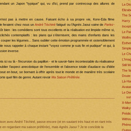
en vendant un Japon "typique" qui, vu d'ici, prend par contrecoup des allures de
La Dis
Elizab
The S
e n'est pas à mettre en cause. Faisant écho à sa propre vie, Kore-Eda filme
Harry
e feraient chez nous un
André Téchiné
fatigué ou l’Agnès Jaoui vaine de
Parlez-
Incept
 plutôt bien : les comédiens sont tous excellents et la réalisation est limpide même si,
Le Pa
lichés contemplatifs : les plans qui s’éternisent, des mains d’enfants dans les
Wolfm
e de couper les légumes... Sans oublier cette émotion programmée et ostensiblement
Esthe
e nous rappeler à chaque instant "voyez comme je suis fin et pudique" et qui, à
Simpl
ssion inverse.
Le Ch
L'Ima
ci ou là - l'incursion du papillon - et le savoir-faire incontestable du réalisateur
Still W
blier l'aspect anecdotique de l’ensemble et l’absence totale d'audace ou d'idée
The Wr
out en bout, se bornant à offrir après tout le monde et de manière très scolaire
Doute
rte quel film de genre. Autant revoir
Ma Saison Préférée
.
Là-Ha
Avata
Le Der
sur
X-Men 
Walkyr
Prédic
Withou
son avec André Téchiné, passe encore (et en sautant très haut et en riant très
Phén
cile en regardant ma saison préférée), mais Agnès Jaoui ? Je te concède la
Outpo