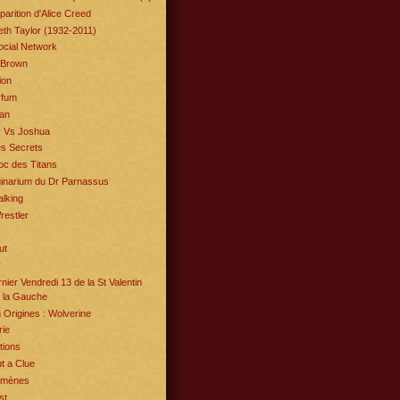
parition d'Alice Creed
eth Taylor (1932-2011)
ocial Network
 Brown
ion
rfum
an
r Vs Joshua
es Secrets
oc des Titans
ginarium du Dr Parnassus
alking
estler
ut
r
nier Vendredi 13 de la St Valentin
 la Gauche
Origines : Wolverine
ie
tions
t a Clue
omènes
st