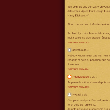
Ton point de vue sur la NV en vaut 
différentes. Après tout George Luca
Harry Dickson. ^^
Sinon tout ce que dit Godard est as
Téchiné il y a des hauts et des bas,
moi à la fois sa plus grande réussit
25 FÉVRIER 2010 À 08:15
scritch a dit…
Nobody Knows n'est pas nul, hein, c'
ressenti et de la supposition)que ce
finalement.
25 FÉVRIER 2010 À 17:41
RobbyMovies
a dit…
Je pense la même chose depuis toujo
25 FÉVRIER 2010 À 17:55
Nyaaa! a dit…
Complètement pas d'accord, mais 
foi et celle de l'article :D.
Je note juste que le sarcasme sur la 