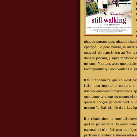
chaque personnage, chaque situation
épargné : le père bourru, la mère v
souvenir donnant le titre au film, la
dans le placard, jusqu’à l’épilogue
minutes. Pourtant, alors que seraien
l'intemporalité qui sont vantées ici
Il faut reconnaître que ce n’est p
italien, peu importe, et ce sans en
adapter quelques considérations spé
spectateur amateur de culture nippon
qu'on le conçoit généralement au 
maison familiale nichée dans la végé
Il en résulte donc un cocktail conv
qu’il ne pense l'être, toujours fr
national qui n'en finit plus de rég
pertinence tendant à l'universel là 