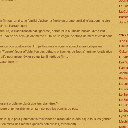
Journe
Le Lo
La Col
Battle
 film sur un drame familial d'utiliser la ficelle du drame familial, c'est comme dire
John 
ir "Le Parrain" quoi !
illeurs, la classification par "genres", certes plus ou moins nobles, avec leur
WEB
odes-, va de soi hein (ils ont même eu toute un vague de "films de mères" c'est pour
4 de c
Circu
ranco bon goûtoise du film, j'ai l'impression que tu aboutit à une critique en
ur"/"genre" (pour affubler l'un des défauts présumés de l'autre), même focalisation
Cultcr
 pour mieux éviter ce qui fait l'intérêt du film...
D-Sid
vatar, hein :p
Erik W
Fabric
Jecke
Kod.e
La Lum
Lauren
Le Blo
Le Blo
 posent problème plutôt que leur diamètre.^^
Le Fil
nre et tenter d'éviter un tant soi peu les poncifs ou pas.
Le Jou
Lynn.s
fais ici que pour justement la relativiser en disant dès le début que tous les genres
Machin
 en miroir des mêmes qualités potentielles, forcement).
Mine 