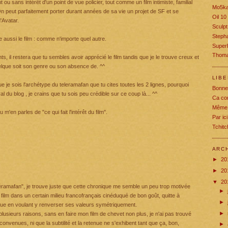
 ou sans intérêt d'un point de vue policier, tout comme un film intimiste, familial
Mo5k
On peut parfaitement porter durant années de sa vie un projet de SF et se
Oil 10
'Avatar.
Sculpt
Stepha
e aussi le film : comme n'importe quel autre.
Super
Thoma
, il restera que tu sembles avoir apprécié le film tandis que je le trouve creux et
lque soit son genre ou son absence de. ^^
LIB
e je sois l'archétype du teleramafan que tu cites toutes les 2 lignes, pourquoi
Bonne
 du blog , je crains que tu sois peu crédible sur ce coup là... ^^
Ca co
Même 
u m'en parles de "ce qui fait l'intérêt du film".
Par ic
Tchit
ARC
►
20
►
20
▼
20
éléramafan", je trouve juste que cette chronique me semble un peu trop motivée
►
 film dans un certain milieu francofrançais cinéduqué de bon goût, quitte à
►
tique en voulant y renverser ses valeurs symétriquement.
►
r plusieurs raisons, sans en faire mon film de chevet non plus, je n'ai pas trouvé
convenues, ni que la subtilité et la retenue ne s'exhibent tant que ça, bon,
►