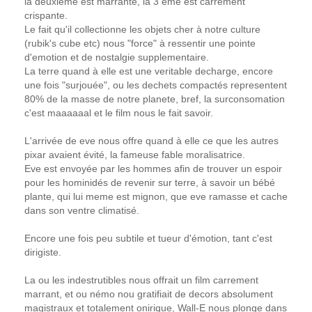
la deuxieme est marrante, la 3 eme est carrement
crispante.
Le fait qu'il collectionne les objets cher à notre culture
(rubik's cube etc) nous "force" à ressentir une pointe
d'emotion et de nostalgie supplementaire.
La terre quand à elle est une veritable decharge, encore
une fois "surjouée", ou les dechets compactés representent
80% de la masse de notre planete, bref, la surconsomation
c'est maaaaaal et le film nous le fait savoir.
L'arrivée de eve nous offre quand à elle ce que les autres
pixar avaient évité, la fameuse fable moralisatrice.
Eve est envoyée par les hommes afin de trouver un espoir
pour les hominidés de revenir sur terre, à savoir un bébé
plante, qui lui meme est mignon, que eve ramasse et cache
dans son ventre climatisé.
Encore une fois peu subtile et tueur d'émotion, tant c'est
dirigiste.
La ou les indestrutibles nous offrait un film carrement
marrant, et ou némo nou gratifiait de decors absolument
magistraux et totalement onirique, Wall-E nous plonge dans