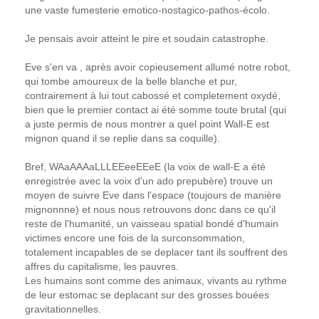
une vaste fumesterie emotico-nostagico-pathos-écolo.
Je pensais avoir atteint le pire et soudain catastrophe.
Eve s'en va , après avoir copieusement allumé notre robot,
qui tombe amoureux de la belle blanche et pur,
contrairement à lui tout cabossé et completement oxydé,
bien que le premier contact ai été somme toute brutal (qui
a juste permis de nous montrer a quel point Wall-E est
mignon quand il se replie dans sa coquille).
Bref, WAaAAAaLLLEEeeEEeE (la voix de wall-E a été
enregistrée avec la voix d'un ado prepubère) trouve un
moyen de suivre Eve dans l'espace (toujours de manière
mignonnne) et nous nous retrouvons donc dans ce qu'il
reste de l'humanité, un vaisseau spatial bondé d'humain
victimes encore une fois de la surconsommation,
totalement incapables de se deplacer tant ils souffrent des
affres du capitalisme, les pauvres.
Les humains sont comme des animaux, vivants au rythme
de leur estomac se deplacant sur des grosses bouées
gravitationnelles.