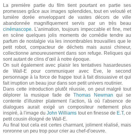
La première partie du film tient pourtant en partie ses
promesses grâce aux images splendides, tout en velouté et
lumière dorée enveloppant de vastes décors de ville
abandonnée magnifiquement servis par un très beau
cinémascope
. L’animation, toujours impeccable et fine, met
en scène quelques jolis moments de comédie tendre au
parfum de nostalgie via les innombrables trouvailles que le
petit robot,
compacteur
de déchets mais aussi chineur,
collectionne amoureusement dans son refuge. Reliques qui
sont autant de clins d’œil à notre époque.
On suit également avec plaisir les tentatives hasardeuses
de
Wall-E
pour communiquer avec
Eve
, le second
personnage à la force de frappe tout à fait dissuasive et qui
fait irruption un beau jour dans son petit univers routinier.
Dans cette introduction plutôt réussie, on peut malgré tout
déplorer la musique fade de
Thomas
Newman
qui se
contente d'illustrer platement l'action, là où l'absence de
dialogues aurait exigé un compositeur nettement plus
inspiré, à l'image du
John Williams
tout en finesse de
E.T
, ce
petit cousin éloigné de
Wall-E
.
Au final tout cela est certes charmant, joliment réalisé, mais
ronronne un peu trop pour crier au chef-d'oeuvre.