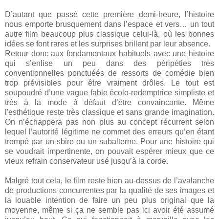
D’autant que passé cette première demi-heure, l’histoire
nous emporte brusquement dans l’espace et vers… un tout
autre film beaucoup plus classique celui-là, où les bonnes
idées se font rares et les surprises brillent par leur absence.
Retour donc aux fondamentaux habituels avec une histoire
qui s’enlise un peu dans des péripéties très
conventionnelles
ponctuéés
de ressorts de comédie bien
trop prévisibles pour être vraiment drôles. Le tout est
soupoudré
d’une vague fable
écolo-redemptrice
simpliste et
très à la mode à défaut d’être convaincante. Même
l'esthétique reste très classique et sans grande imagination.
On n’échappera pas non plus au concept récurrent selon
lequel l’autorité légitime ne commet des erreurs
qu
’en étant
trompé par un sbire ou un subalterne. Pour une histoire qui
se voudrait impertinente, on pouvait espérer mieux que ce
vieux refrain conservateur usé jusqu’à la corde.
Malgré tout cela, le film reste bien au-dessus de l’avalanche
de productions concurrentes par la qualité de ses images et
la louable intention de faire un peu plus original que la
moyenne, même si ça ne semble pas ici avoir été assumé