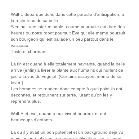
Wall-E debarque donc dans cette parodie d'anticipation, à
la recherche de sa belle.
S'en suit une inter-minable- course poursuite qui dure des
heures ou notre robot poursuit Eve qui elle meme poursuit
son bourgeon qui est balladé un peu partout dans le
vaisseau.
Triste et charmant.
La fin est quand à elle totalement navrante, quand la belle
arrive (enfin) à livrer la plante aux humains qui hurlent de
joie à la vue du vegétal. (Certains essayent meme de se
lever!)
Les hommes se rendent donc compte à quel point ils ont
deconnés, et retournent sur terre, jurant qu'on les y
reprendra plus.
Wall-E et eve, quand à eux vivent heureux et ont
beaucoups d'enfants.
La ou il y avait un bon potentiel et un background deja vu
mais toujours plaisant, on nous gratifie d'un film vraiment